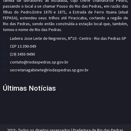
família de lavradores ali instalada, cujo chefe chamava-se Pedro,
passando o local a se chamar Pouso do Rio das Pedras, em razão das
filhas do Pedro.Entre 1870 e 1871, a Estrada de Ferro Ituana (atual
FEPASA), estendeu seus trilhos até Piracicaba, cortando a região de
Rio das Pedras, sendo então construída a estação local que, também,
tomou o nome de Rio das Pedras.
Ladeira Jose Leite de Negreiros, N°10 - Centro - Rio das Pedras-SP
CEP 13.390-049
(19) 3493-9490
contato@riodaspedras.sp.gov.br
secretariagabinete@riodaspedras.sp.gov.br
Últimas Notícias
2019 - Todos os direitos reservados | Prefeitura de Rio das Pedras.