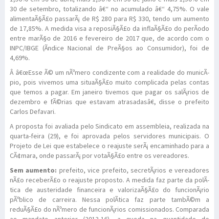
30 de setembro, totalizando â€“ no acumulado â€“ 4,75%. O vale
alimentaÃ§Ã£o passarÃ¡ de R$ 280 para R$ 330, tendo um aumento
de 17,85%. A medida visa a reposiÃ§Ã£o da inflaÃ§Ã£o do perÃ­odo
entre marÃ§o de 2016 e fevereiro de 2017 que, de acordo com o
INPC/IBGE (Ãndice Nacional de PreÃ§os ao Consumidor), foi de
4,69%.
Â â€œEsse Ã© um nÃºmero condizente com a realidade do municÃ­
pio, pois vivemos uma situaÃ§Ã£o muito complicada pelas contas
que temos a pagar. Em janeiro tivemos que pagar os salÃ¡rios de
dezembro e fÃ©rias que estavam atrasadasâ€, disse o prefeito
Carlos Defavari.
A proposta foi avaliada pelo Sindicato em assembleia, realizada na
quarta-feira (29), e foi aprovada pelos servidores municipais. O
Projeto de Lei que estabelece o reajuste serÃ¡ encaminhado para a
CÃ¢mara, onde passarÃ¡ por votaÃ§Ã£o entre os vereadores.
Sem aumento:
prefeito, vice prefeito, secretÃ¡rios e vereadores
nÃ£o receberÃ£o o reajuste proposto. A medida faz parte da polÃ­
tica de austeridade financeira e valorizaÃ§Ã£o do funcionÃ¡rio
pÃºblico de carreira. Nessa polÃ­tica faz parte tambÃ©m a
reduÃ§Ã£o do nÃºmero de funcionÃ¡rios comissionados. Comparada
ao mandato anterior (2013-16), a queda na quantidade de