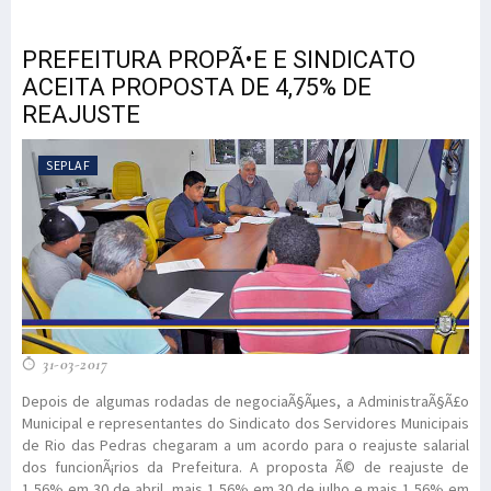
PREFEITURA PROPÃ•E E SINDICATO
ACEITA PROPOSTA DE 4,75% DE
REAJUSTE
SEPLAF
31-03-2017
Depois de algumas rodadas de negociaÃ§Ãµes, a AdministraÃ§Ã£o
Municipal e representantes do Sindicato dos Servidores Municipais
de Rio das Pedras chegaram a um acordo para o reajuste salarial
dos funcionÃ¡rios da Prefeitura. A proposta Ã© de reajuste de
1,56% em 30 de abril, mais 1,56% em 30 de julho e mais 1,56% em