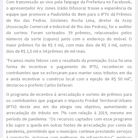
Com transmissão ao vivo pela fanpage da Prefeitura no Facebook,
o apresentador Ary Jones (rádio Difusora) trouxe a experiência da
equipe que promove a Paulistinha do Bem para o IPTU dá Prêmios
de Rio das Pedras. Sóstenes Rocha Lima, diretor da Acirp
(Associação Comercial e Industrial de Rio das Pedras), foi o auditor
do sorteio. Foram sorteados 39 prêmios, relacionados pelos
números da sorte (cupons) junto com o endereço do imóvel. O
maior prêmios foi de R$ 5 mil, com mais dois de R$ 3 mil, outros
dois de R$ 2,5 mil e 34 prêmios de mil reais.
“Ficamos muito felizes com o resultado da premiação. Essa foi uma
forma de incentivar o pagamento do IPTU, reconhecer os
contribuintes que se esforçaram para manter seus tributos em dia
e ainda incentivar o comércio local com a injeção de R$ 50 mil”,
destacou o prefeito Carlos Defavari.
O programa de incentivo à arrecadação e sorteio de prêmios para
os contribuintes que pagaram o Imposto Predial Territorial Urbano
(IPTU) deste ano em dia atingiu seu objetivo, aumentando a
arrecadação do tributo em 7% com relação à 2019, mesmo em
período de pandemia. “Os recursos captados com esse programa
irão suprir a queda em outras fontes de arrecadação por conta da
pandemia, permitindo que o município continue prestando serviços
à população, inclusive com melhorias de infraestrutura”, explicou