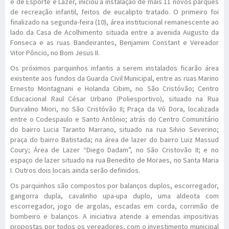
e de Esporte e Lazer, iniciou a instalação de mais 11 novos parques
de recreação infantil, feitos de eucalipto tratado. O primeiro foi
finalizado na segunda-feira (10), área institucional remanescente ao
lado da Casa de Acolhimento situada entre a avenida Augusto da
Fonseca e as ruas Bandeirantes, Benjamim Constant e Vereador
Vitor Pôncio, no Bom Jesus II.
Os próximos parquinhos infantis a serem instalados ficarão área
existente aos fundos da Guarda Civil Municipal, entre as ruas Marino
Ernesto Montagnani e Holanda Cibim, no São Cristóvão; Centro
Educacional Raul César Urbano (Poliesportivo), situado na Rua
Durvalino Miori, no São Cristóvão II; Praça da Vó Dora, localizada
entre o Codespaulo e Santo Antônio; atrás do Centro Comunitário
do bairro Lucia Taranto Marrano, situado na rua Silvio Severino;
praça do bairro Batistada; na área de lazer do bairro Luiz Massud
Coury; Área de Lazer “Diego Dadam”, no São Cristovão II; e no
espaço de lazer situado na rua Benedito de Moraes, no Santa Maria
I. Outros dois locais ainda serão definidos.
Os parquinhos são compostos por balanços duplos, escorregador,
gangorra dupla, cavalinho upa-upa duplo, uma aldeota com
escorregador, jogo de argolas, escadas em corda, corrimão de
bombeiro e balanços. A iniciativa atende a emendas impositivas
propostas por todos os vereadores, com o investimento municipal