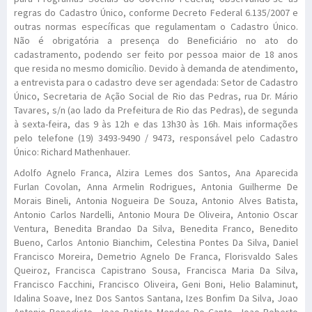
regras do Cadastro Único, conforme Decreto Federal 6.135/2007 e
outras normas específicas que regulamentam o Cadastro Único.
Não é obrigatória a presença do Beneficiário no ato do
cadastramento, podendo ser feito por pessoa maior de 18 anos
que resida no mesmo domicílio. Devido à demanda de atendimento,
a entrevista para o cadastro deve ser agendada: Setor de Cadastro
Único, Secretaria de Ação Social de Rio das Pedras, rua Dr. Mário
Tavares, s/n (ao lado da Prefeitura de Rio das Pedras), de segunda
à sexta-feira, das 9 às 12h e das 13h30 às 16h. Mais informações
pelo telefone (19) 3493-9490 / 9473, responsável pelo Cadastro
Único: Richard Mathenhauer.
Adolfo Agnelo Franca, Alzira Lemes dos Santos, Ana Aparecida
Furlan Covolan, Anna Armelin Rodrigues, Antonia Guilherme De
Morais Bineli, Antonia Nogueira De Souza, Antonio Alves Batista,
Antonio Carlos Nardelli, Antonio Moura De Oliveira, Antonio Oscar
Ventura, Benedita Brandao Da Silva, Benedita Franco, Benedito
Bueno, Carlos Antonio Bianchim, Celestina Pontes Da Silva, Daniel
Francisco Moreira, Demetrio Agnelo De Franca, Florisvaldo Sales
Queiroz, Francisca Capistrano Sousa, Francisca Maria Da Silva,
Francisco Facchini, Francisco Oliveira, Geni Boni, Helio Balaminut,
Idalina Soave, Inez Dos Santos Santana, Izes Bonfim Da Silva, Joao
Antonio Benedicto, Joao Batista Mendes Do Canto, Joao Roberto