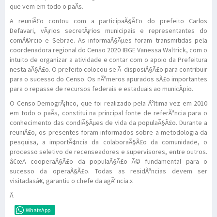
que vem em todo o paÃ­s.
A reuniÃ£o contou com a participaÃ§Ã£o do prefeito Carlos
Defavari, vÃ¡rios secretÃ¡rios municipais e representantes do
comÃ©rcio e Sebrae. As informaÃ§Ãµes foram transmitidas pela
coordenadora regional do Censo 2020 IBGE Vanessa Waltrick, com o
intuito de organizar a atividade e contar com o apoio da Prefeitura
nesta aÃ§Ã£o. O prefeito colocou-se Ã disposiÃ§Ã£o para contribuir
para o sucesso do Censo. Os nÃºmeros apurados sÃ£o importantes
para o repasse de recursos federais e estaduais ao municÃ­pio.
O Censo DemogrÃ¡fico, que foi realizado pela Ãºltima vez em 2010
em todo o paÃ­s, constitui na principal fonte de referÃªncia para o
conhecimento das condiÃ§Ãµes de vida da populaÃ§Ã£o. Durante a
reuniÃ£o, os presentes foram informados sobre a metodologia da
pesquisa, a importÃ¢ncia da colaboraÃ§Ã£o da comunidade, o
processo seletivo de recenseadores e supervisores, entre outros.
â€œA cooperaÃ§Ã£o da populaÃ§Ã£o Ã© fundamental para o
sucesso da operaÃ§Ã£o. Todas as residÃªncias devem ser
visitadasâ€, garantiu o chefe da agÃªncia.x
Â
WhatsApp