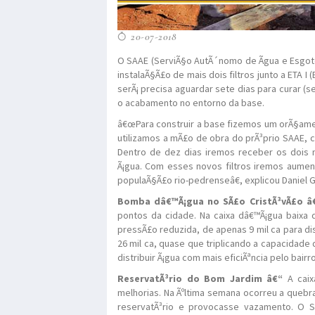
20-07-2018
O SAAE (ServiÃ§o AutÃ´nomo de Ãgua e Esgoto)
instalaÃ§Ã£o de mais dois filtros junto a ETA I
serÃ¡ precisa aguardar sete dias para curar (s
o acabamento no entorno da base.
â€œPara construir a base fizemos um orÃ§amen
utilizamos a mÃ£o de obra do prÃ³prio SAAE,
Dentro de dez dias iremos receber os dois n
Ã¡gua. Com esses novos filtros iremos aument
populaÃ§Ã£o rio-pedrenseâ€, explicou Daniel
Bomba dâ€™Ã¡gua no SÃ£o CristÃ³vÃ£o â
pontos da cidade. Na caixa dâ€™Ã¡gua baixa
pressÃ£o reduzida, de apenas 9 mil ca para dis
26 mil ca, quase que triplicando a capacida
distribuir Ã¡gua com mais eficiÃªncia pelo bairr
ReservatÃ³rio do Bom Jardim â€“
A cai
melhorias. Na Ãºltima semana ocorreu a quebr
reservatÃ³rio e provocasse vazamento. O S