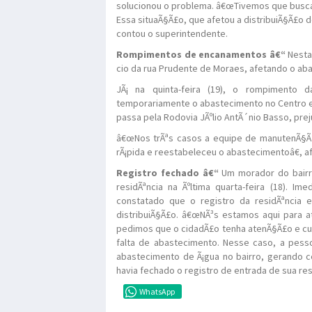
solucionou o problema. â€œTivemos que busca
Essa situaÃ§Ã£o, que afetou a distribuiÃ§Ã£o d
contou o superintendente.
Rompimentos de encanamentos â€“
Nesta 
cio da rua Prudente de Moraes, afetando o ab
JÃ¡ na quinta-feira (19), o rompimento
temporariamente o abastecimento no Centro 
passa pela Rodovia JÃºlio AntÃ´nio Basso, pre
â€œNos trÃªs casos a equipe de manutenÃ§Ã£
rÃ¡pida e reestabeleceu o abastecimentoâ€, a
Registro fechado â€“
Um morador do bairro
residÃªncia na Ãºltima quarta-feira (18). 
constatado que o registro da residÃªncia 
distribuiÃ§Ã£o. â€œNÃ³s estamos aqui para a
pedimos que o cidadÃ£o tenha atenÃ§Ã£o e cui
falta de abastecimento. Nesse caso, a pess
abastecimento de Ã¡gua no bairro, gerando c
havia fechado o registro de entrada de sua res
WhatsApp