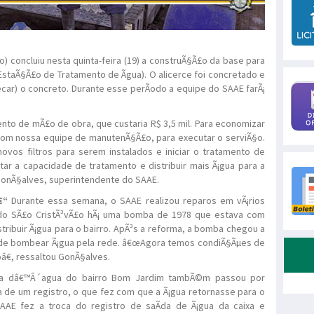
 concluiu nesta quinta-feira (19) a construÃ§Ã£o da base para
 (EstaÃ§Ã£o de Tratamento de Ãgua). O alicerce foi concretado e
ecar) o concreto. Durante esse perÃ­odo a equipe do SAAE farÃ¡
to de mÃ£o de obra, que custaria R$ 3,5 mil. Para economizar
 com nossa equipe de manutenÃ§Ã£o, para executar o serviÃ§o.
ovos filtros para serem instalados e iniciar o tratamento de
ar a capacidade de tratamento e distribuir mais Ã¡gua para a
 GonÃ§alves, superintendente do SAAE.
€“
Durante essa semana, o SAAE realizou reparos em vÃ¡rios
 do SÃ£o CristÃ³vÃ£o hÃ¡ uma bomba de 1978 que estava com
tribuir Ã¡gua para o bairro. ApÃ³s a reforma, a bomba chegou a
de de bombear Ã¡gua pela rede. â€œAgora temos condiÃ§Ãµes de
oâ€, ressaltou GonÃ§alves.
xa dâ€™Â´agua do bairro Bom Jardim tambÃ©m passou por
a de um registro, o que fez com que a Ã¡gua retornasse para o
AAE fez a troca do registro de saÃ­da de Ã¡gua da caixa e