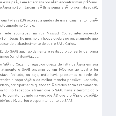
r essa peÃ§a em Americana por nÃ£o encontrar mais prÃ³ximo.
e Ã¡gua no Bom Jardim na Ãºltima semana, jÃ¡ foi normalizadaâ€,
quarta-feira (18) ocorreu a quebra de um encanamento no inÃ­
astecimento no Centro.
 da rede aconteceu na rua Massud Coury, interrompendo
e Bom Jesus. No mesmo dia houve quebra no encanamento que
judicando o abastecimento do bairro SÃ£o Carlos.
o do SAAE agiu rapidamente e realizou o conserto de forma
firmou Daniel GonÃ§alves.
 VitÃ³rio Cezarino registrou queixa de falta de Ã¡gua em sua
Imediatamente o SAAE encaminhou um tÃ©cnico ao local e foi
estava fechado, ou seja, nÃ£o havia problemas na rede de
tender a populaÃ§Ã£o da melhor maneira possÃ­vel. Contudo,
dado, principalmente quando foi Ã s redes sociais reclamar de
oa foi no Facebook afirmar que o SAAE havia interrompido o
erto conflito, quando na verdade Ã© que o prÃ³prio cidadÃ£o
idÃªnciaâ€, alertou o superintendente do SAAE.